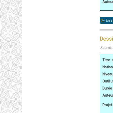
Auteu
En s
Dessi
Soumis
Titre
:
Notion
Nivea
Outil ut
Durée
Auteu
Projet