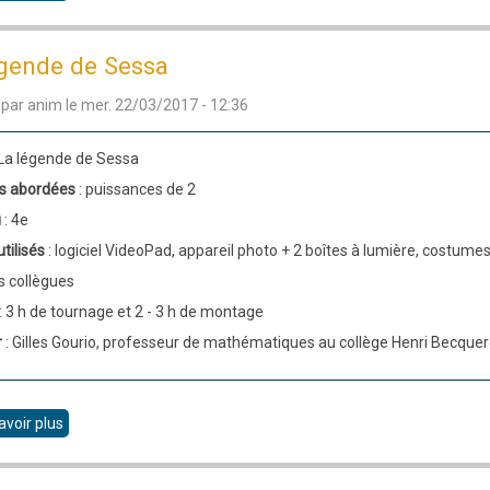
Créer
un
égende de Sessa
jeu
 par
anim
le
mer. 22/03/2017 - 12:36
d’échecs
pour
 La légende de Sessa
apprendre
s abordées
: puissances de 2
la
u
: 4e
géométrie
utilisés
: logiciel VideoPad, appareil photo + 2 boîtes à lumière, costumes
dans
s collègues
l’espace
: 3 h de tournage et 2 - 3 h de montage
r
: Gilles Gourio, professeur de mathématiques au collège Henri Becquer
avoir plus
sur
La
légende