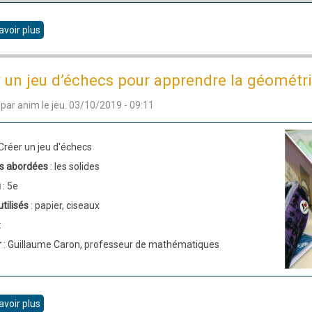
avoir plus
sur
Activités
réalisées
 un jeu d’échecs pour apprendre la géométri
en
 par
anim
le
jeu. 03/10/2019 - 09:11
classe
de
mathématiques
 Créer un jeu d'échecs
s abordées
: les solides
u
: 5e
utilisés
: papier, ciseaux
:
r
: Guillaume Caron, professeur de mathématiques
avoir plus
sur