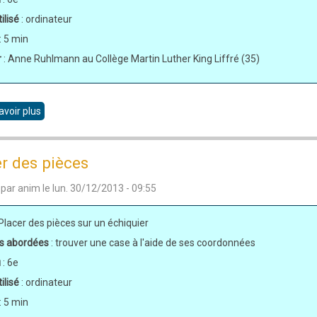
ilisé
: ordinateur
: 5 min
r
: Anne Ruhlmann au Collège Martin Luther King Liffré (35)
avoir plus
sur
Déplacer
des
r des pièces
pièces
 par
anim
le
lun. 30/12/2013 - 09:55
 Placer des pièces sur un échiquier
s abordées
: trouver une case à l'aide de ses coordonnées
u
: 6e
ilisé
: ordinateur
: 5 min