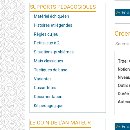
SUPPORTS PÉDAGOGIQUES
En s
Matériel échiquéen
Histoires et légendes
Créer
Règles du jeu
Petits jeux à 2
Soumis
Situations-problèmes
Mats classiques
Titre
:
Notion
Tactiques de base
Nivea
Variantes
Outils 
Casse-têtes
Durée
Documentation
Auteu
Kit pédagogique
LE COIN DE L'ANIMATEUR
En s