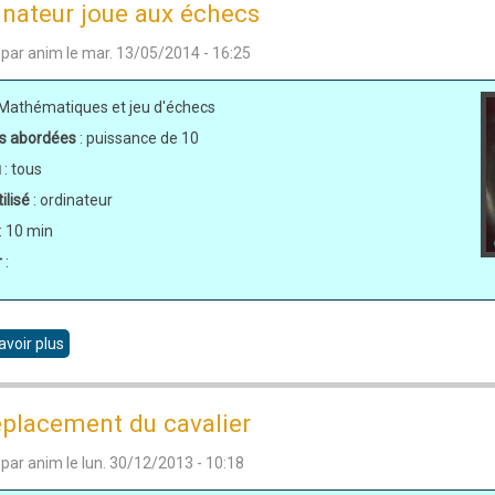
inateur joue aux échecs
de
 par
anim
le
mar. 13/05/2014 - 16:25
Sessa
 Mathématiques et jeu d'échecs
s abordées
: puissance de 10
u
: tous
ilisé
: ordinateur
: 10 min
r
:
avoir plus
sur
L'ordinateur
joue
éplacement du cavalier
aux
 par
anim
le
lun. 30/12/2013 - 10:18
échecs