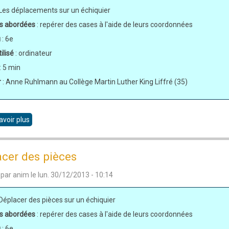
 Les déplacements sur un échiquier
s abordées
: repérer des cases à l'aide de leurs coordonnées
u
: 6e
ilisé
: ordinateur
: 5 min
r
: Anne Ruhlmann au Collège Martin Luther King Liffré (35)
avoir plus
sur
Le
déplacement
cer des pièces
du
 par
anim
le
lun. 30/12/2013 - 10:14
cavalier
 Déplacer des pièces sur un échiquier
s abordées
: repérer des cases à l'aide de leurs coordonnées
u
: 6e