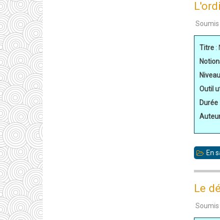
L'ord
Soumis
Titre
:
Notion
Nivea
Outil ut
Durée
Auteu
En s
Le d
Soumis