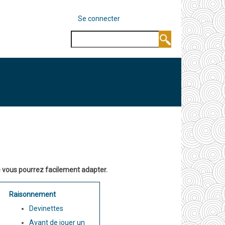
MENU
Se connecter
DU
COMPTE
Rechercher
DE
L'UTILISATEUR
ue vous pourrez facilement adapter.
Raisonnement
Devinettes
Avant de jouer un