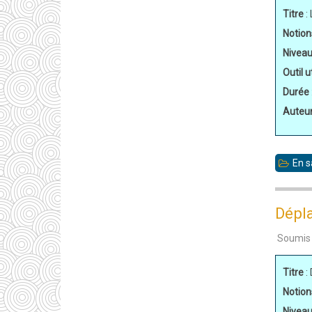
Titre
:
Notion
Nivea
Outil ut
Durée
Auteu
En s
Dépla
Soumis
Titre
:
Notion
Nivea