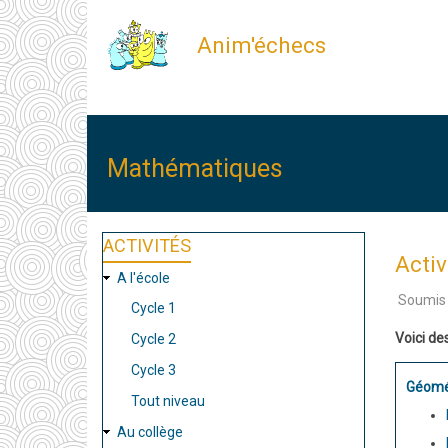
Aller
Anim'échecs
au
contenu
principal
Mathématiques
ACTIVITÉS
Activ
A l'école
Soumis
Cycle 1
Voici de
Cycle 2
Cycle 3
Géomét
Tout niveau
Au collège