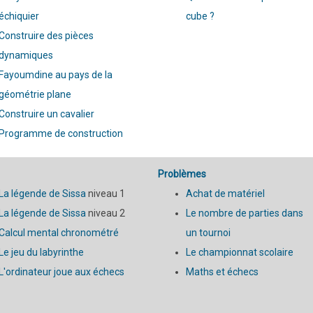
échiquier
cube ?
Construire des pièces
dynamiques
Fayoumdine au pays de la
géométrie plane
Construire un cavalier
Programme de construction
Problèmes
La légende de Sissa
niveau 1
Achat de matériel
La légende de Sissa
niveau 2
Le nombre de parties dans
Calcul mental chronométré
un tournoi
Le jeu du labyrinthe
Le championnat scolaire
L'ordinateur joue aux échecs
Maths et échecs