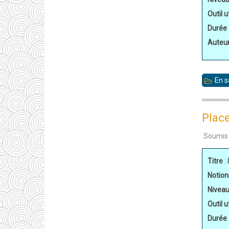
Outil ut
Durée
Auteu
En s
Place
Soumis
Titre
:
Notion
Nivea
Outil ut
Durée