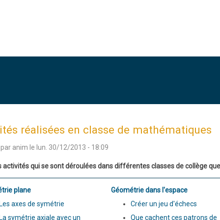
ités réalisées en classe de mathématiques
 par
anim
le
lun. 30/12/2013 - 18:09
s activités qui se sont déroulées dans différentes classes de collège q
rie plane
Géométrie dans l'espace
Les axes de symétrie
Créer un jeu d'échecs
La symétrie axiale avec un
Que cachent ces patrons de