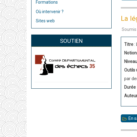
Formations
Où intervenir ?
La l
Sites web
Soumis
SOUTIEN
Titre
:
Notion
Nivea
Outils 
par de
Durée
Auteu
En s