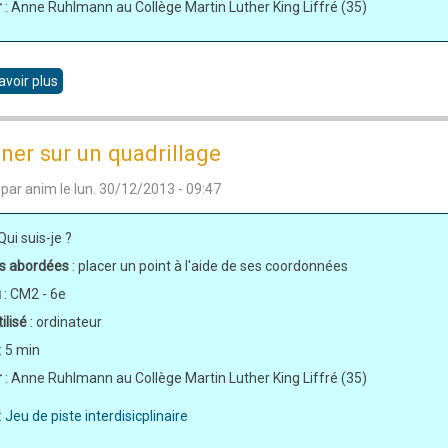
r
: Anne Ruhlmann au Collège Martin Luther King Liffré (35)
avoir plus
sur
Placer
des
ner sur un quadrillage
pièces
 par
anim
le
lun. 30/12/2013 - 09:47
 Qui suis-je ?
s abordées
: placer un point à l'aide de ses coordonnées
u
: CM2 - 6e
ilisé
: ordinateur
: 5 min
r
: Anne Ruhlmann au Collège Martin Luther King Liffré (35)
:
Jeu de piste interdisicplinaire