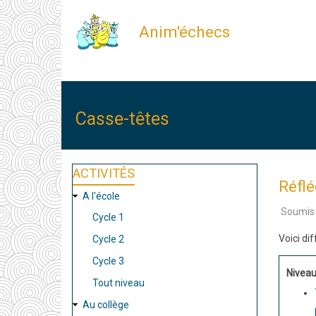
Aller
Anim'échecs
au
contenu
principal
Casse-têtes
ACTIVITÉS
Réflé
A l'école
Soumis
Cycle 1
Voici di
Cycle 2
Cycle 3
Niveau
Tout niveau
Au collège