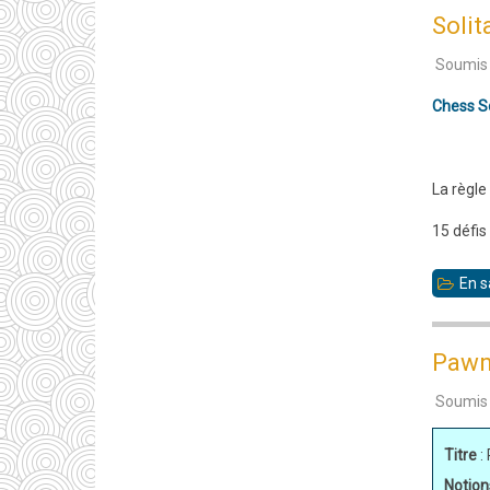
Solit
Soumis
Chess So
La règle
15 défis
En s
Pawn
Soumis
Titre
:
Notion