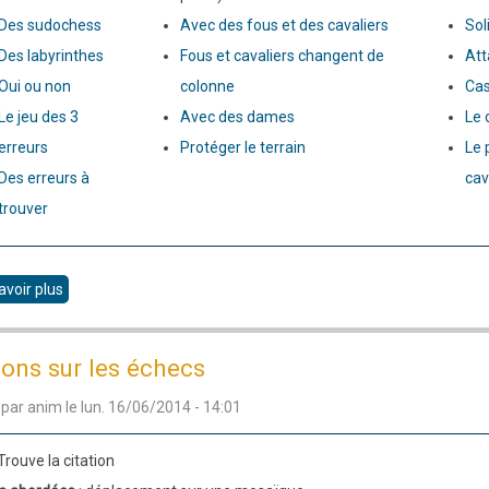
Des sudochess
Avec des fous et des cavaliers
Sol
Des labyrinthes
Fous et cavaliers changent de
Att
Oui ou non
colonne
Cas
Le jeu des 3
Avec des dames
Le 
erreurs
Protéger le terrain
Le 
Des erreurs à
cav
trouver
avoir plus
sur
Réfléchir
et
ions sur les échecs
déduire
 par
anim
le
lun. 16/06/2014 - 14:01
 Trouve la citation