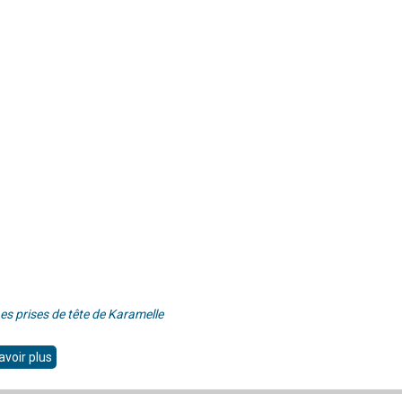
es prises de tête de Karamelle
avoir plus
sur
Fous