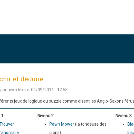
chir et déduire
 par
anim
le
dim. 04/09/2011 - 12:53
fférents jeux de logique ou puzzle comme disent les Anglo-Saxons férus d
 1
Niveau 2
Niveau 3
Trouver
Pawn Mower
(la tondeuse des
Bla
l'anomalie
pions)
Ins