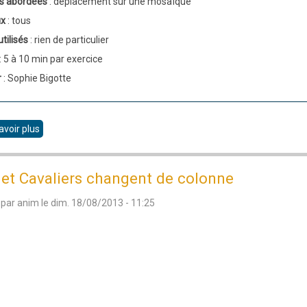
s abordées
: déplacement sur une mosaïque
ux
: tous
utilisés
: rien de particulier
: 5 à 10 min par exercice
r
: Sophie Bigotte
avoir plus
sur
Citations
sur
et Cavaliers changent de colonne
les
 par
anim
le
dim. 18/08/2013 - 11:25
échecs