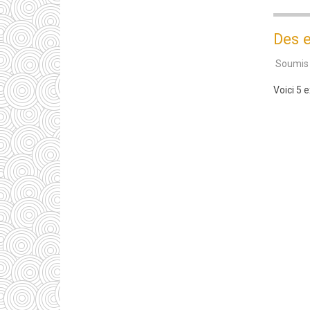
Des e
Soumis
Voici 5 