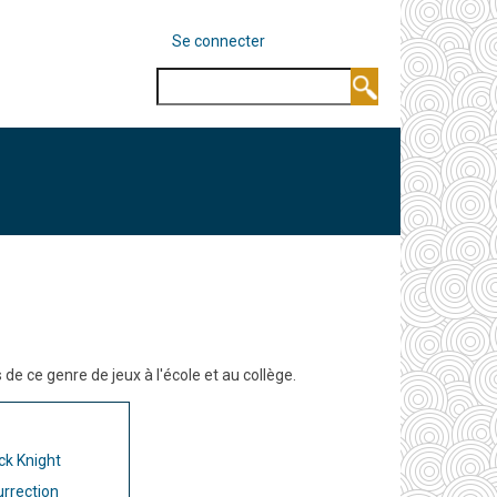
MENU
Se connecter
DU
COMPTE
Rechercher
DE
L'UTILISATEUR
e ce genre de jeux à l'école et au collège.
ck Knight
urrection