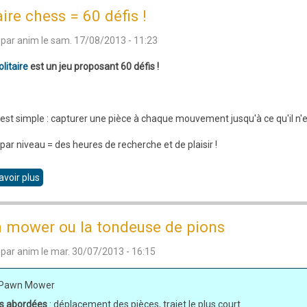
et
aire chess = 60 défis !
Cavaliers
 par
anim
le
sam. 17/08/2013 - 11:23
changent
de
litaire
est un jeu proposant 60 défis !
colonne
 est simple : capturer une pièce à chaque mouvement jusqu'à ce qu'il n'en
 par niveau = des heures de recherche et de plaisir !
avoir plus
sur
Solitaire
chess
 mower ou la tondeuse de pions
=
 par
anim
le
mar. 30/07/2013 - 16:15
60
défis
 Pawn Mower
!
s abordées
: déplacement des pièces, trajet le plus court