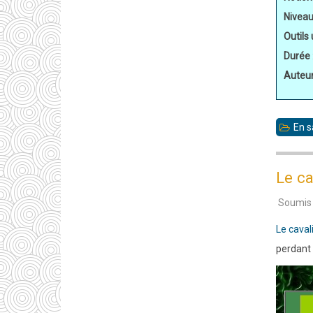
Nivea
Outils 
Durée
Auteu
En s
Le ca
Soumis
Le caval
perdant 