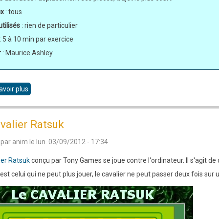
ux
: tous
utilisés
: rien de particulier
: 5 à 10 min par exercice
r
: Maurice Ashley
avoir plus
sur
Pawn
mower
valier Ratsuk
ou
 par
anim
le
lun. 03/09/2012 - 17:34
la
tondeuse
ier Ratsuk
conçu par Tony Games se joue contre l'ordinateur. Il s'agit de d
de
est celui qui ne peut plus jouer, le cavalier ne peut passer deux fois su
pions