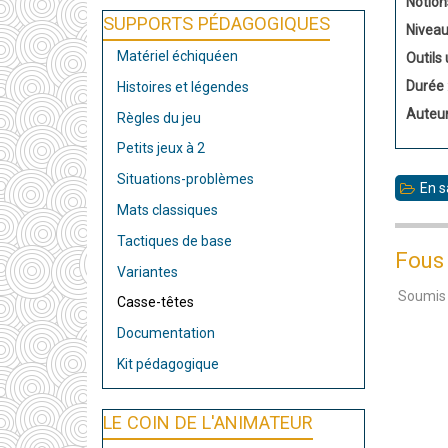
Notion
SUPPORTS PÉDAGOGIQUES
Nivea
Matériel échiquéen
Outils 
Durée
Histoires et légendes
Auteu
Règles du jeu
Petits jeux à 2
Situations-problèmes
En s
Mats classiques
Tactiques de base
Fous 
Variantes
Soumis
Casse-têtes
Documentation
Kit pédagogique
LE COIN DE L'ANIMATEUR