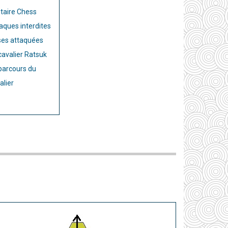
itaire Chess
aques interdites
es attaquées
cavalier Ratsuk
parcours du
alier