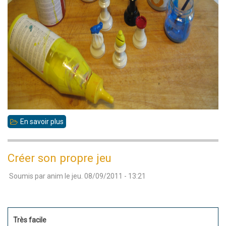
En savoir plus
sur
Un
jeu
Créer son propre jeu
d'échecs
Soumis par
anim
le
jeu. 08/09/2011 - 13:21
pour
un
joueur
Très facile
déficient