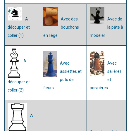
visuel
A
Avec des
Avec de
découper et
bouchons
la pâte à
coller (1)
en liège
modeler
A
Avec
Avec
assiettes et
salières
pots de
et
découper et
fleurs
poivrières
coller (2)
A