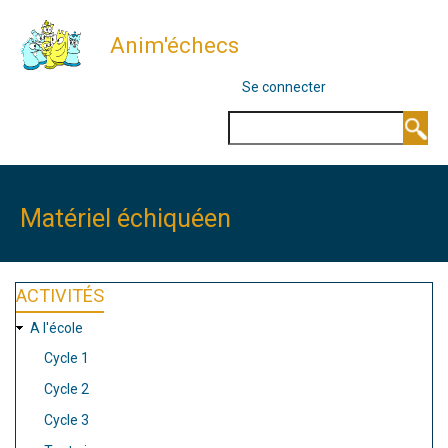
Aller
Anim'échecs
au
contenu
MENU
Se connecter
DU
principal
COMPTE
Rechercher
DE
L'UTILISATEUR
Matériel échiquéen
ACTIVITÉS
A l'école
Cycle 1
Cycle 2
Cycle 3