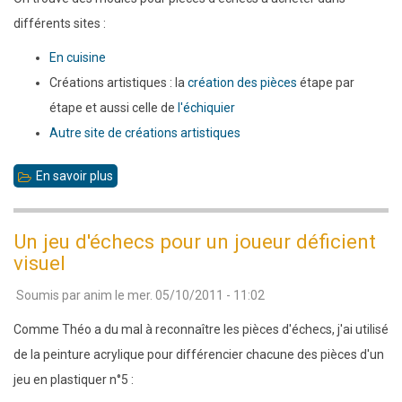
différents sites :
En cuisine
Créations artistiques : la
création des pièces
étape par
étape et aussi celle de
l'échiquier
Autre site de créations artistiques
En savoir plus
sur
A
partir
Un jeu d'échecs pour un joueur déficient
de
visuel
moules
Soumis par
anim
le
mer. 05/10/2011 - 11:02
Comme Théo a du mal à reconnaître les pièces d'échecs, j'ai utilisé
de la peinture acrylique pour différencier chacune des pièces d'un
jeu en plastiquer n°5 :