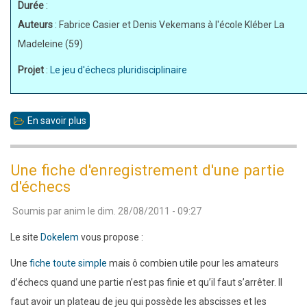
Durée
:
Auteurs
: Fabrice Casier et Denis Vekemans à l'école Kléber La
Madeleine (59)
Projet
:
Le jeu d'échecs pluridisciplinaire
En savoir plus
sur
Un
échiquier
Une fiche d'enregistrement d'une partie
mural
d'échecs
pour
Soumis par
anim
le
dim. 28/08/2011 - 09:27
la
classe
Le site
Dokelem
vous propose :
Une
fiche toute simple
mais ô combien utile pour les amateurs
d’échecs quand une partie n’est pas finie et qu’il faut s’arrêter. Il
faut avoir un plateau de jeu qui possède les abscisses et les