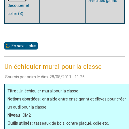
Avec des galets
découper et
coller (3)
En savoir plus
sur
Créer
son
Un échiquier mural pour la classe
propre
Soumis par
anim
le
dim. 28/08/2011 - 11:26
jeu
Titre
: Un échiquier mural pour la classe
Notions abordées
: entraide entre enseigannt et élèves pour créer
un outil pour la classe
Niveau
: CM2
Outils utilisés
: tasseaux de bois, contre plaqué, colle etc.